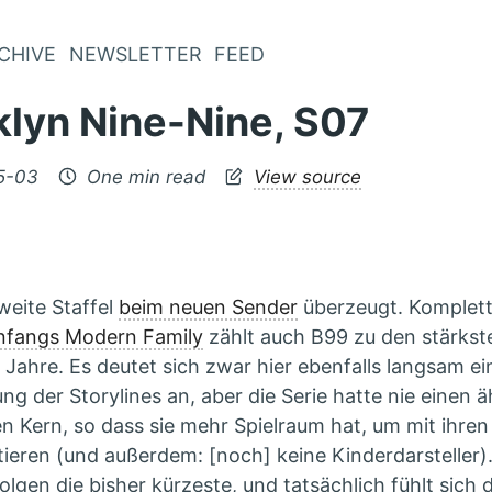
CHIVE
NEWSLETTER
FEED
klyn Nine-Nine, S07
5-03
One min read
View source
weite Staffel
beim neuen Sender
überzeugt. Komplett
nfangs Modern Family
zählt auch B99 zu den stärks
n Jahre. Es deutet sich zwar hier ebenfalls langsam e
ng der Storylines an, aber die Serie hatte nie einen 
n Kern, so dass sie mehr Spielraum hat, um mit ihre
ieren (und außerdem: [noch] keine Kinderdarsteller). 
Folgen die bisher kürzeste, und tatsächlich fühlt sich 