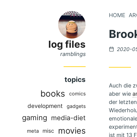
Skip
HOME
AR
Skip
to
to
Broo
Main
Content
Menu
log files
Posted
2020-0
ramblings
on
topics
Auch die z
books
comics
aber wie
a
der letzte
development
gadgets
Wiederholu
gaming
media-diet
emotionale
experiment
movies
misc
meta
ist mit 13 