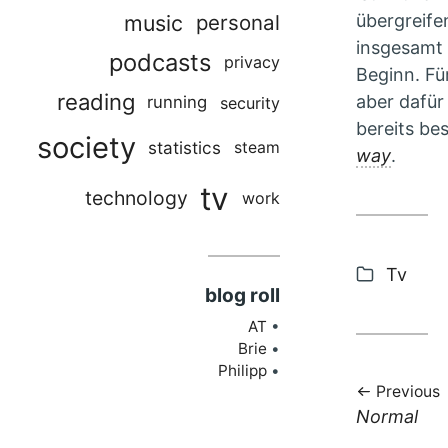
music
personal
übergreife
insgesamt d
podcasts
privacy
Beginn. Fü
reading
aber dafür
running
security
bereits bes
society
statistics
steam
way
.
tv
technology
work
Categor
Tv
blog roll
AT
Brie
Philipp
Previous
Previous
Normal
post: