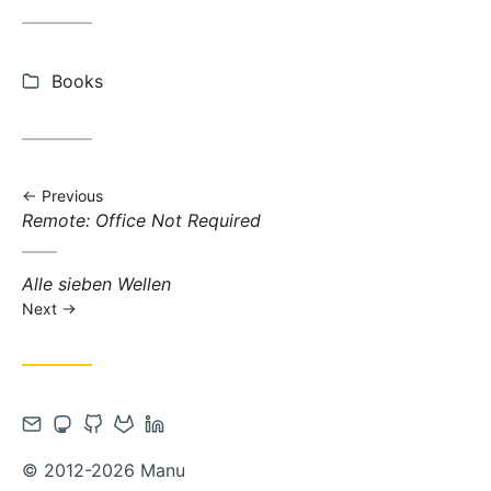
Categories:
Books
Previous
Previous
Remote: Office Not Required
post:
Next
Alle sieben Wellen
post:
Next
Contact
Open
Open
Open
Open
via
Mastodon
Github
Gitlab
Linkedin
© 2012-2026 Manu
Email
account
account
account
account