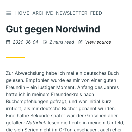
TOGGLE SIDEBAR
HOME
ARCHIVE
NEWSLETTER
FEED
Skip
to
Gut gegen Nordwind
Content
Posted
2020-06-04
2 mins read
View source
on
Zur Abwechslung habe ich mal ein deutsches Buch
gelesen. Empfohlen wurde es mir von einer guten
Freundin – ein lustiger Moment. Anfang des Jahres
hatte ich in meinem Freundeskreis nach
Buchempfehlungen gefragt, und war initial kurz
irritiert, als mir deutsche Bücher genannt wurden.
Eine halbe Sekunde später war der Groschen aber
gefallen:
Natürlich
lesen die Leute in meinem Umfeld,
die sich Serien nicht im O-Ton anschauen, auch eher