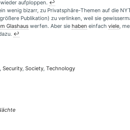
wieder aufploppen.
↩︎
in wenig bizarr, zu Privatsphäre-Themen auf die NYT
größere Publikation) zu verlinken, weil sie gewisser
em Glashaus
werfen. Aber sie
haben
einfach
viele
, me
dazu.
↩︎
ies:
,
Security
,
Society
,
Technology
Nächte