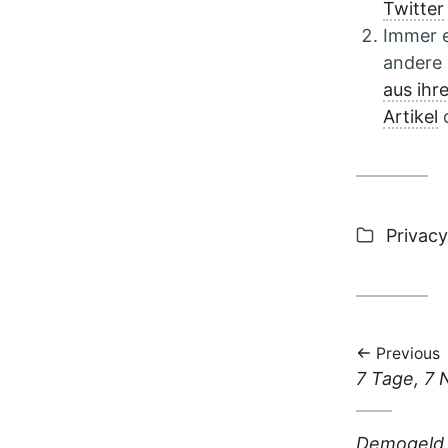
Twitter
Immer e
andere 
aus ihr
Artikel
Categor
Privacy
Previous
Previous
7 Tage, 7 
post:
Next
Demogeld