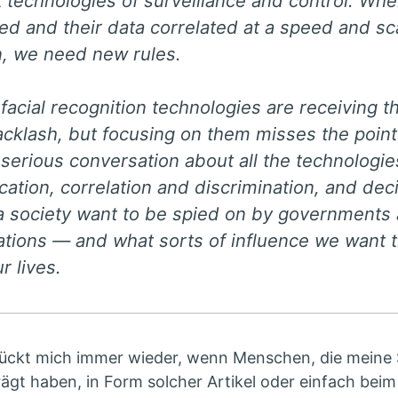
t technologies of surveillance and control. Wh
ied and their data correlated at a speed and sc
, we need new rules.
facial recognition technologies are receiving t
acklash, but focusing on them misses the poin
serious conversation about all the technologie
ication, correlation and discrimination, and d
a society want to be spied on by governments
ations — and what sorts of influence we want 
r lives.
ückt mich immer wieder, wenn Menschen, die meine 
ägt haben, in Form solcher Artikel oder einfach bei