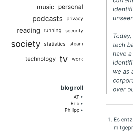
curren
music
personal
identif
unseen
podcasts
privacy
reading
running
security
Today, 
society
statistics
steam
tech b
have a 
tv
technology
work
identif
we as 
corpor
blog roll
over ou
AT
Brie
Philipp
Es entz
mitgepr