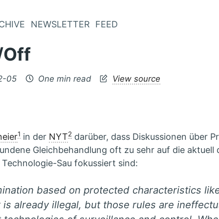
CHIVE
NEWSLETTER
FEED
/Off
2-05
One min read
View source
1
2
eier
in der
NYT
darüber, dass Diskussionen über P
undene Gleichbehandlung oft zu sehr auf die aktuell
 Technologie-Sau fokussiert sind:
ination based on protected characteristics lik
is already illegal, but those rules are ineffectu