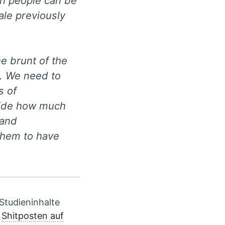
en people can be
ale previously
he brunt of the
t. We need to
s of
ecide how much
 and
them to have
Studieninhalte
m
Shitposten auf