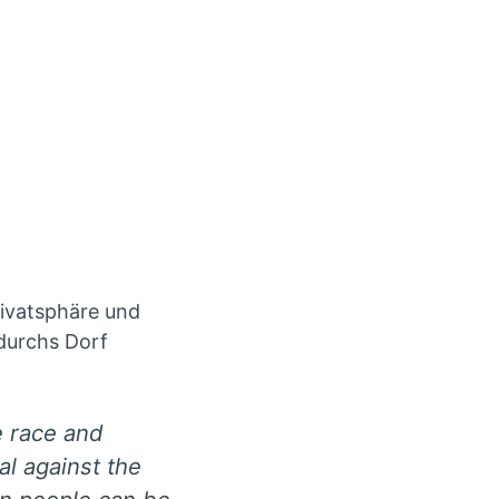
rivatsphäre und
 durchs Dorf
e race and
al against the