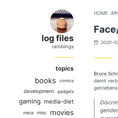
Skip
HOME
AR
Skip
to
to
Face
Main
Content
Menu
log files
Posted
2020-0
ramblings
on
topics
Bruce Schn
books
comics
damit verb
getriebene
development
gadgets
gaming
media-diet
Discrim
gender 
movies
misc
meta