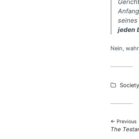
Gericht
Anfang
seines 
jeden 
Nein, wahrl
Categor
Societ
Previous
Previous
The Testa
post: