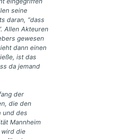
nt eingegriffen
llen seine
ts daran, “dass
. Allen Akteuren
gebers gewesen
zieht dann einen
eße, ist das
dass da jemand
fang der
n, die den
n und des
ität Mannheim
 wird die