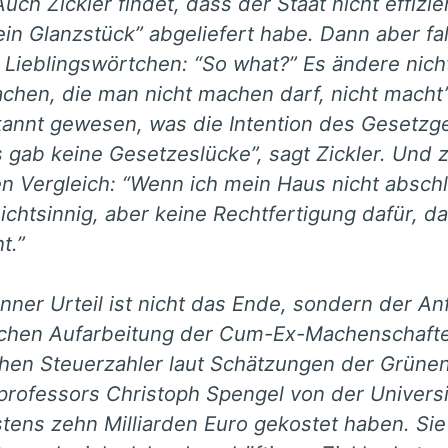
uch Zickler findet, dass der Staat nicht effizie
ein Glanzstück” abgeliefert habe. Dann aber fa
 Lieblingswörtchen: “So what?” Es ändere nich
chen, die man nicht machen darf, nicht macht”
kannt gewesen, was die Intention des Gesetz
s gab keine Gesetzeslücke”, sagt Zickler. Und 
n Vergleich: “Wenn ich mein Haus nicht abschli
eichtsinnig, aber keine Rechtfertigung dafür, 
t.”
nner Urteil ist nicht das Ende, sondern der An
ischen Aufarbeitung der Cum-Ex-Machenschafte
hen Steuerzahler laut Schätzungen der Grüne
professors Christoph Spengel von der Univers
tens zehn Milliarden Euro gekostet haben. Sie