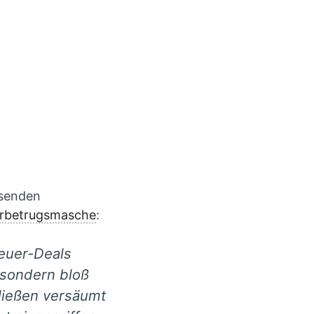
isenden
rbetrugsmasche
:
teuer-Deals
, sondern bloß
hließen versäumt