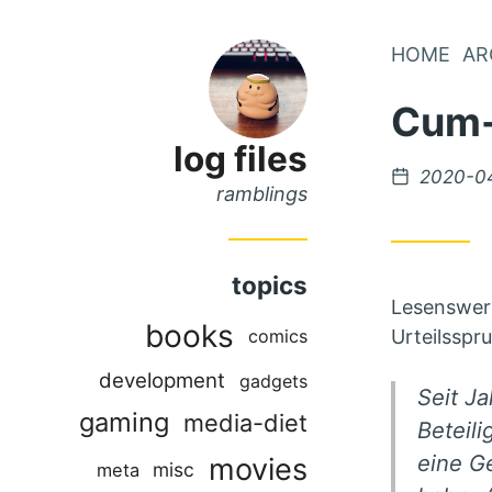
Skip
HOME
AR
Skip
to
to
Cum-
Main
Content
Menu
log files
Posted
2020-0
ramblings
on
topics
Lesenswer
books
comics
Urteilsspr
development
gadgets
Seit J
gaming
media-diet
Beteili
eine G
movies
misc
meta