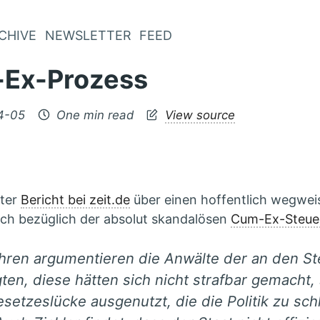
CHIVE
NEWSLETTER
FEED
Ex-Prozess
4-05
One min read
View source
ter
Bericht bei zeit.de
über einen hoffentlich wegwe
uch bezüglich der absolut skandalösen
Cum-Ex-Steue
ahren argumentieren die Anwälte der an den S
gten, diese hätten sich nicht strafbar gemacht
esetzeslücke ausgenutzt, die die Politik zu sc