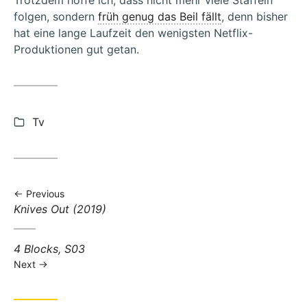
Trotzdem hoffe ich, dass nicht mehr viele Staffeln
folgen, sondern
früh genug das Beil fällt
, denn bisher
hat eine lange Laufzeit den wenigsten Netflix-
Produktionen gut getan.
Categories:
Tv
Previous
Previous
Knives Out (2019)
post:
Next
4 Blocks, S03
post:
Next