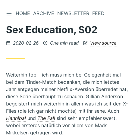
TOGGLE SIDEBAR
HOME
ARCHIVE
NEWSLETTER
FEED
Skip
to
Sex Education, S02
Content
Posted
2020-02-26
One min read
View source
on
Weiterhin top – ich muss mich bei Gelegenheit mal
bei dem Tinder-Match bedanken, die mich letztes
Jahr entgegen meiner Netflix-Aversion überredet hat,
diese Serie überhaupt zu schauen. Gillian Anderson
begeistert mich weiterhin in allem was ich seit den X-
Files (die ich gar nicht mochte) mit ihr sehe. Auch
Hannibal
und
The Fall
sind sehr empfehlenswert,
wobei ersteres natürlich vor allem von Mads
Mikkelsen getragen wird.