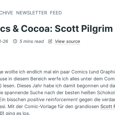
CHIVE
NEWSLETTER
FEED
s & Cocoa: Scott Pilgrim
4-26
5 mins read
View source
e wollte ich endlich mal ein paar Comics (und Graphi
use in diesem Bereich werfe ich alles unter dem Comi
lesen. Dieses Jahr habe ich damit begonnen und da
e spannende Suche nach der besten heißen Schokol
 Ein bisschen
positive reinforcement
gegen die verd
si. Mit der Comic-Vorlage für den grandiosen
Scott P
0)
ging es los.