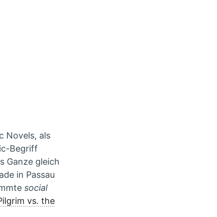
c Novels, als
c-Begriff
s Ganze gleich
ade in Passau
ammte
social
ilgrim vs. the