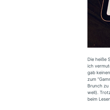
Die heiße 
ich vermut
gab keinen
zum “Gamm
Brunch zu 
well). Tro
beim Lese