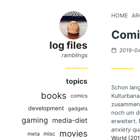
Skip
HOME
AR
Skip
to
to
Comic
Main
Content
Menu
log files
Posted
2019-0
ramblings
on
topics
Schon lang
books
comics
Kulturbana
zusammen) 
development
gadgets
noch um di
gaming
media-diet
erweitert.
anxiety
qua
movies
misc
meta
World (201