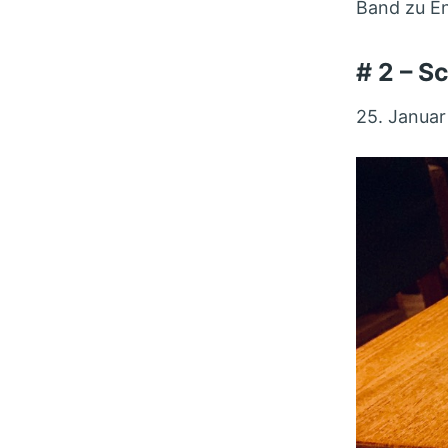
Band zu En
# 2 – S
25. Januar