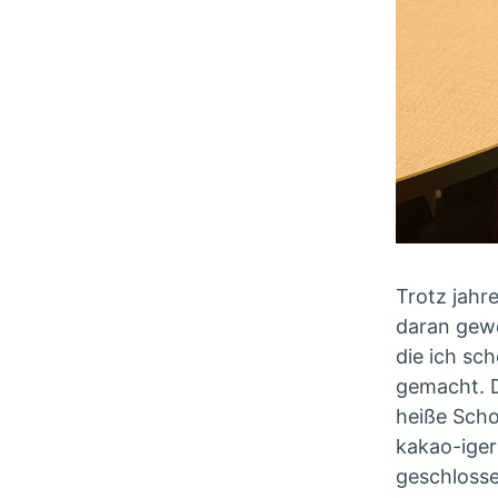
Trotz jahr
daran gewö
die ich sc
gemacht. D
heiße Scho
kakao-iger 
geschlosse