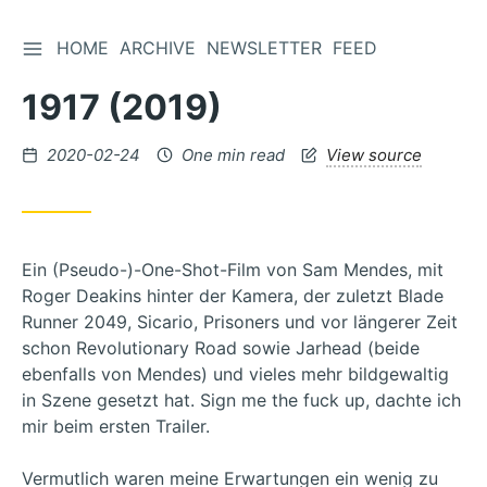
TOGGLE SIDEBAR
HOME
ARCHIVE
NEWSLETTER
FEED
Skip
to
1917 (2019)
Content
Posted
2020-02-24
One min read
View source
on
Ein (Pseudo-)-One-Shot-Film von Sam Mendes, mit
Roger Deakins hinter der Kamera, der zuletzt Blade
Runner 2049, Sicario, Prisoners und vor längerer Zeit
schon Revolutionary Road sowie Jarhead (beide
ebenfalls von Mendes) und vieles mehr bildgewaltig
in Szene gesetzt hat. Sign me the fuck up, dachte ich
mir beim ersten Trailer.
Vermutlich waren meine Erwartungen ein wenig zu