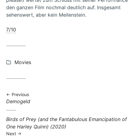
please!) wertet zum Schluss mit seiner Performance
den ganzen Film nochmal deutlich auf. Insgesamt
sehenswert, aber kein Meilenstein.
7/10
Categories:
Movies
Previous
Previous
Demogeld
post:
Next
Birds of Prey (and the Fantabulous Emancipation of
post:
One Harley Quinn) (2020)
Next